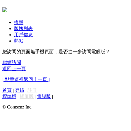
搜尋
版塊列表
用戶信息
熱帖
您訪問的頁面無手機頁面，是否進一步訪問電腦版？
繼續訪問
返回上一頁
[ 點擊這裡返回上一頁 ]
首頁
|
登錄
|
註冊
標準版
|
觸屏版
|
電腦版
|
© Comsenz Inc.