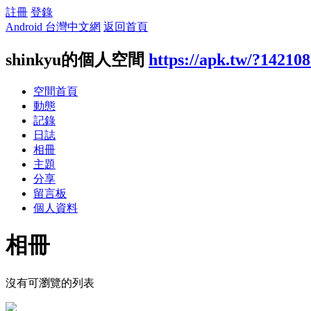
註冊
登錄
Android 台灣中文網
返回首頁
shinkyu的個人空間
https://apk.tw/?14210
空間首頁
動態
記錄
日誌
相冊
主題
分享
留言板
個人資料
相冊
沒有可瀏覽的列表