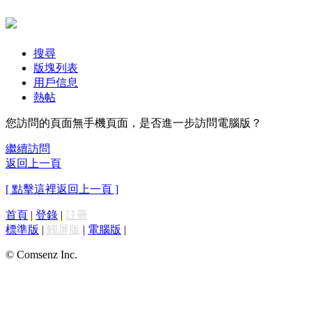
搜尋
版塊列表
用戶信息
熱帖
您訪問的頁面無手機頁面，是否進一步訪問電腦版？
繼續訪問
返回上一頁
[ 點擊這裡返回上一頁 ]
首頁
|
登錄
|
註冊
標準版
|
觸屏版
|
電腦版
|
© Comsenz Inc.