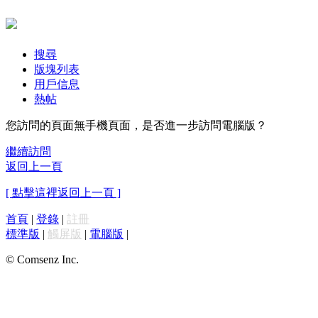
搜尋
版塊列表
用戶信息
熱帖
您訪問的頁面無手機頁面，是否進一步訪問電腦版？
繼續訪問
返回上一頁
[ 點擊這裡返回上一頁 ]
首頁
|
登錄
|
註冊
標準版
|
觸屏版
|
電腦版
|
© Comsenz Inc.