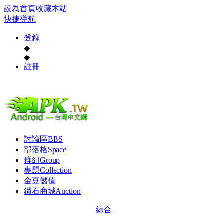
設為首頁
收藏本站
快捷導航
登錄
◆
◆
註冊
討論區
BBS
部落格
Space
群組
Group
專題
Collection
金豆儲值
鑽石商城
Auction
綜合