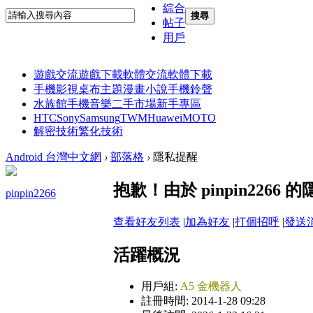
綜合
搜尋
帖子
用戶
遊戲交流
遊戲下載
軟體交流
軟體下載
手機影視
桌布主題
漫畫小說
手機鈴聲
水族館
手機音樂
二手市場
新手專區
HTC
Sony
Samsung
TWM
Huawei
MOTO
解密技術
繁化技術
Android 台灣中文網
›
部落格
›
隱私提醒
抱歉！由於 pinpin226
pinpin2266
查看好友列表
|
加為好友
|
打個招呼
|
發送
活躍概況
用戶組:
A5 金機器人
註冊時間: 2014-1-28 09:28