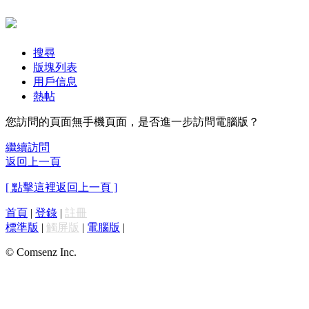
搜尋
版塊列表
用戶信息
熱帖
您訪問的頁面無手機頁面，是否進一步訪問電腦版？
繼續訪問
返回上一頁
[ 點擊這裡返回上一頁 ]
首頁
|
登錄
|
註冊
標準版
|
觸屏版
|
電腦版
|
© Comsenz Inc.