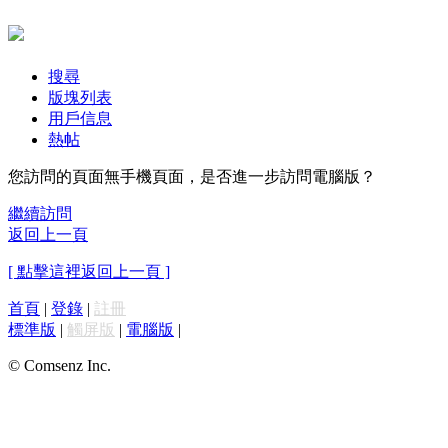
搜尋
版塊列表
用戶信息
熱帖
您訪問的頁面無手機頁面，是否進一步訪問電腦版？
繼續訪問
返回上一頁
[ 點擊這裡返回上一頁 ]
首頁
|
登錄
|
註冊
標準版
|
觸屏版
|
電腦版
|
© Comsenz Inc.