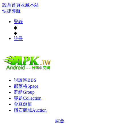
設為首頁
收藏本站
快捷導航
登錄
◆
◆
註冊
討論區
BBS
部落格
Space
群組
Group
專題
Collection
金豆儲值
鑽石商城
Auction
綜合