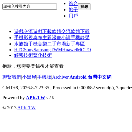
綜合
搜尋
帖子
用戶
遊戲交流
遊戲下載
軟體交流
軟體下載
手機影視
桌布主題
漫畫小說
手機鈴聲
水族館
手機音樂
二手市場
新手專區
HTC
Sony
Samsung
TWM
Huawei
MOTO
解密技術
繁化技術
抱歉，您需要登錄後才能查看
聯繫我們
|
小黑屋
|
手機版
|
Archiver
|
Android 台灣中文網
GMT+8, 2026-8-7 23:35
, Processed in 0.009682 second(s), 3 quer
Powered by
APK.TW
v2.0
© 2013
APK.TW