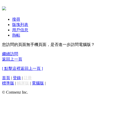
搜尋
版塊列表
用戶信息
熱帖
您訪問的頁面無手機頁面，是否進一步訪問電腦版？
繼續訪問
返回上一頁
[ 點擊這裡返回上一頁 ]
首頁
|
登錄
|
註冊
標準版
|
觸屏版
|
電腦版
|
© Comsenz Inc.