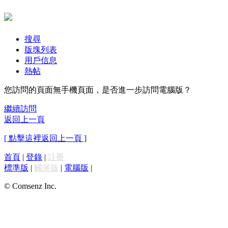
搜尋
版塊列表
用戶信息
熱帖
您訪問的頁面無手機頁面，是否進一步訪問電腦版？
繼續訪問
返回上一頁
[ 點擊這裡返回上一頁 ]
首頁
|
登錄
|
註冊
標準版
|
觸屏版
|
電腦版
|
© Comsenz Inc.