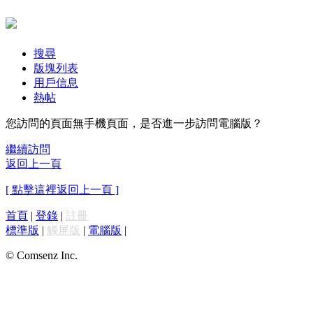
搜尋
版塊列表
用戶信息
熱帖
您訪問的頁面無手機頁面，是否進一步訪問電腦版？
繼續訪問
返回上一頁
[ 點擊這裡返回上一頁 ]
首頁
|
登錄
|
註冊
標準版
|
觸屏版
|
電腦版
|
© Comsenz Inc.