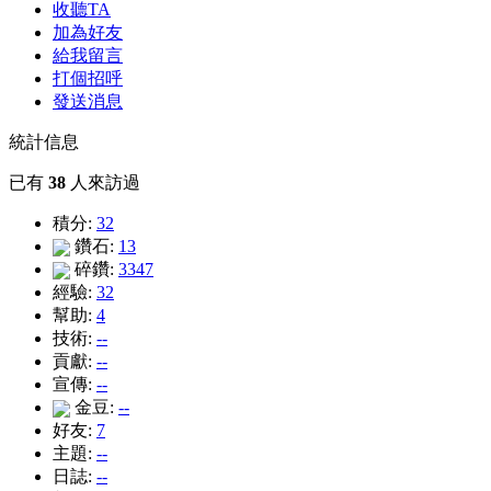
收聽TA
加為好友
給我留言
打個招呼
發送消息
統計信息
已有
38
人來訪過
積分:
32
鑽石:
13
碎鑽:
3347
經驗:
32
幫助:
4
技術:
--
貢獻:
--
宣傳:
--
金豆:
--
好友:
7
主題:
--
日誌:
--