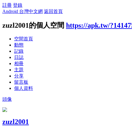
註冊
登錄
Android 台灣中文網
返回首頁
zuzl2001的個人空間
https://apk.tw/?14147
空間首頁
動態
記錄
日誌
相冊
主題
分享
留言板
個人資料
頭像
zuzl2001