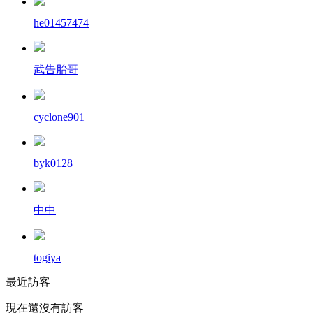
he01457474
武告胎哥
cyclone901
byk0128
中中
togiya
最近訪客
現在還沒有訪客