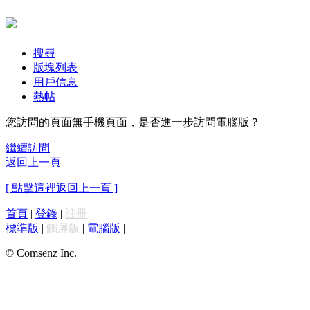
搜尋
版塊列表
用戶信息
熱帖
您訪問的頁面無手機頁面，是否進一步訪問電腦版？
繼續訪問
返回上一頁
[ 點擊這裡返回上一頁 ]
首頁
|
登錄
|
註冊
標準版
|
觸屏版
|
電腦版
|
© Comsenz Inc.