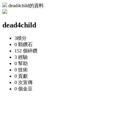
dead4child的資料
dead4child
3
積分
0 顆
鑽石
152 個
碎鑽
3
經驗
0
幫助
0
技術
0
貢獻
0 次
宣傳
0 個
金豆