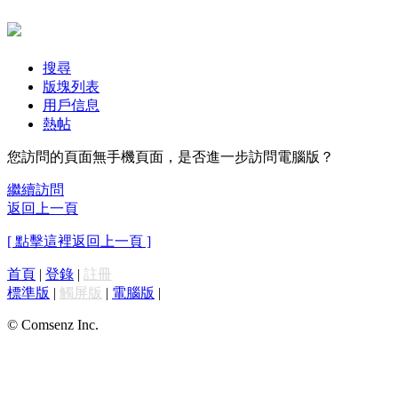
搜尋
版塊列表
用戶信息
熱帖
您訪問的頁面無手機頁面，是否進一步訪問電腦版？
繼續訪問
返回上一頁
[ 點擊這裡返回上一頁 ]
首頁
|
登錄
|
註冊
標準版
|
觸屏版
|
電腦版
|
© Comsenz Inc.