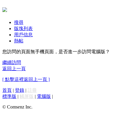
搜尋
版塊列表
用戶信息
熱帖
您訪問的頁面無手機頁面，是否進一步訪問電腦版？
繼續訪問
返回上一頁
[ 點擊這裡返回上一頁 ]
首頁
|
登錄
|
註冊
標準版
|
觸屏版
|
電腦版
|
© Comsenz Inc.