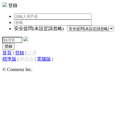
登錄
安全提問(未設定請忽略)
登錄
首頁
|
登錄
|
註冊
標準版
|
觸屏版
|
電腦版
|
© Comsenz Inc.