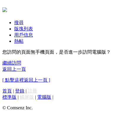
搜尋
版塊列表
用戶信息
熱帖
您訪問的頁面無手機頁面，是否進一步訪問電腦版？
繼續訪問
返回上一頁
[ 點擊這裡返回上一頁 ]
首頁
|
登錄
|
註冊
標準版
|
觸屏版
|
電腦版
|
© Comsenz Inc.