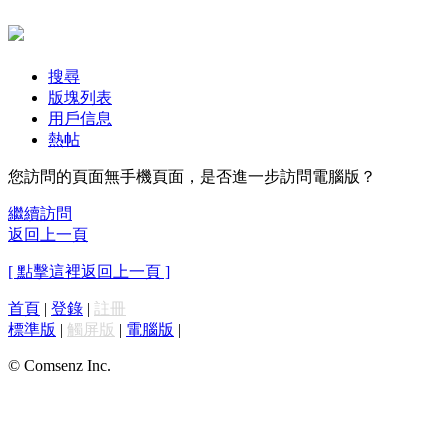
搜尋
版塊列表
用戶信息
熱帖
您訪問的頁面無手機頁面，是否進一步訪問電腦版？
繼續訪問
返回上一頁
[ 點擊這裡返回上一頁 ]
首頁
|
登錄
|
註冊
標準版
|
觸屏版
|
電腦版
|
© Comsenz Inc.