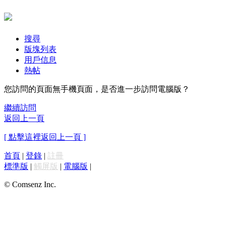
搜尋
版塊列表
用戶信息
熱帖
您訪問的頁面無手機頁面，是否進一步訪問電腦版？
繼續訪問
返回上一頁
[ 點擊這裡返回上一頁 ]
首頁
|
登錄
|
註冊
標準版
|
觸屏版
|
電腦版
|
© Comsenz Inc.