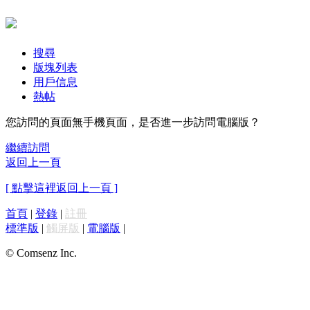
搜尋
版塊列表
用戶信息
熱帖
您訪問的頁面無手機頁面，是否進一步訪問電腦版？
繼續訪問
返回上一頁
[ 點擊這裡返回上一頁 ]
首頁
|
登錄
|
註冊
標準版
|
觸屏版
|
電腦版
|
© Comsenz Inc.