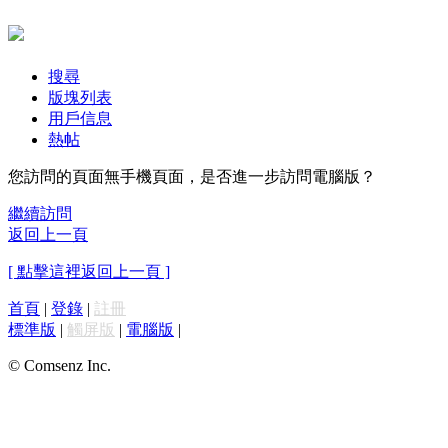
搜尋
版塊列表
用戶信息
熱帖
您訪問的頁面無手機頁面，是否進一步訪問電腦版？
繼續訪問
返回上一頁
[ 點擊這裡返回上一頁 ]
首頁
|
登錄
|
註冊
標準版
|
觸屏版
|
電腦版
|
© Comsenz Inc.