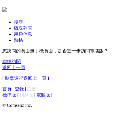
搜尋
版塊列表
用戶信息
熱帖
您訪問的頁面無手機頁面，是否進一步訪問電腦版？
繼續訪問
返回上一頁
[ 點擊這裡返回上一頁 ]
首頁
|
登錄
|
註冊
標準版
|
觸屏版
|
電腦版
|
© Comsenz Inc.