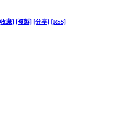
[收藏]
[複製]
[分享]
[RSS]