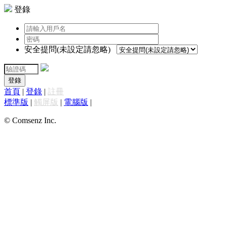
登錄
安全提問(未設定請忽略)
登錄
首頁
|
登錄
|
註冊
標準版
|
觸屏版
|
電腦版
|
© Comsenz Inc.