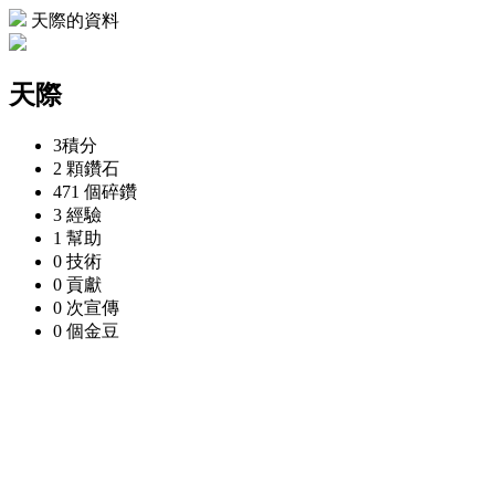
天際的資料
天際
3
積分
2 顆
鑽石
471 個
碎鑽
3
經驗
1
幫助
0
技術
0
貢獻
0 次
宣傳
0 個
金豆