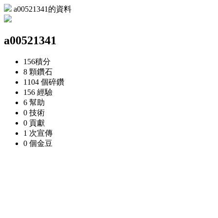
a00521341的資料
a00521341
156
積分
8 顆
鑽石
1104 個
碎鑽
156
經驗
6
幫助
0
技術
0
貢獻
1 次
宣傳
0 個
金豆