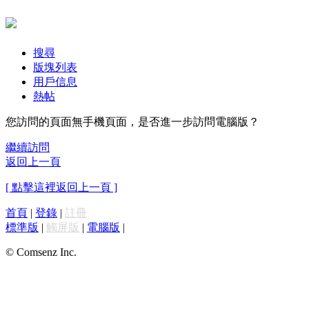
搜尋
版塊列表
用戶信息
熱帖
您訪問的頁面無手機頁面，是否進一步訪問電腦版？
繼續訪問
返回上一頁
[ 點擊這裡返回上一頁 ]
首頁
|
登錄
|
註冊
標準版
|
觸屏版
|
電腦版
|
© Comsenz Inc.