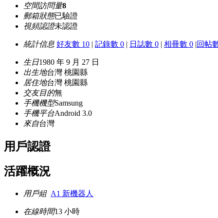
空間訪問量
8
郵箱狀態
已驗證
視頻認證
未認證
統計信息
好友數 10
|
記錄數 0
|
日誌數 0
|
相冊數 0
|
回帖數
生日
1980 年 9 月 27 日
出生地
台灣 桃園縣
居住地
台灣 桃園縣
交友目的
無
手機機型
Samsung
手機平台
Android 3.0
來自
台灣
用戶認證
活躍概況
用戶組
A1 新機器人
在線時間
13 小時