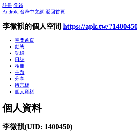
註冊
登錄
Android 台灣中文網
返回首頁
李微韻的個人空間
https://apk.tw/?140045
空間首頁
動態
記錄
日誌
相冊
主題
分享
留言板
個人資料
個人資料
李微韻
(UID: 1400450)