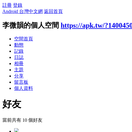
註冊
登錄
Android 台灣中文網
返回首頁
李微韻的個人空間
https://apk.tw/?140045
空間首頁
動態
記錄
日誌
相冊
主題
分享
留言板
個人資料
好友
當前共有
10
個好友