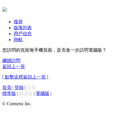
搜尋
版塊列表
用戶信息
熱帖
您訪問的頁面無手機頁面，是否進一步訪問電腦版？
繼續訪問
返回上一頁
[ 點擊這裡返回上一頁 ]
首頁
|
登錄
|
註冊
標準版
|
觸屏版
|
電腦版
|
© Comsenz Inc.