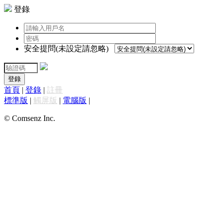
登錄
安全提問(未設定請忽略)
登錄
首頁
|
登錄
|
註冊
標準版
|
觸屏版
|
電腦版
|
© Comsenz Inc.