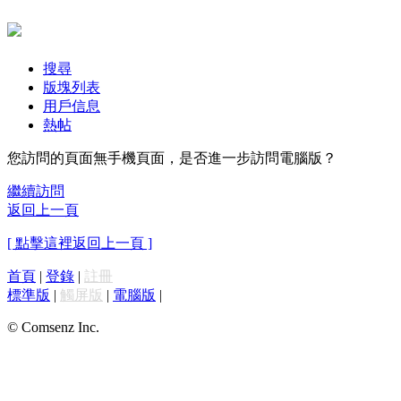
搜尋
版塊列表
用戶信息
熱帖
您訪問的頁面無手機頁面，是否進一步訪問電腦版？
繼續訪問
返回上一頁
[ 點擊這裡返回上一頁 ]
首頁
|
登錄
|
註冊
標準版
|
觸屏版
|
電腦版
|
© Comsenz Inc.