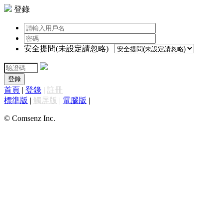
登錄
安全提問(未設定請忽略)
登錄
首頁
|
登錄
|
註冊
標準版
|
觸屏版
|
電腦版
|
© Comsenz Inc.