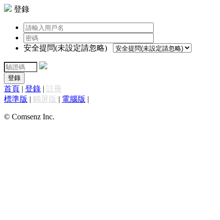
登錄
安全提問(未設定請忽略)
登錄
首頁
|
登錄
|
註冊
標準版
|
觸屏版
|
電腦版
|
© Comsenz Inc.