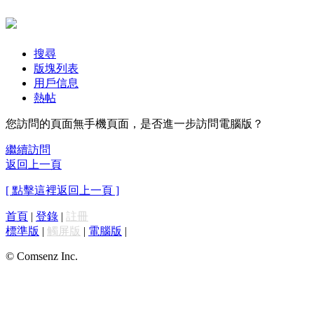
搜尋
版塊列表
用戶信息
熱帖
您訪問的頁面無手機頁面，是否進一步訪問電腦版？
繼續訪問
返回上一頁
[ 點擊這裡返回上一頁 ]
首頁
|
登錄
|
註冊
標準版
|
觸屏版
|
電腦版
|
© Comsenz Inc.