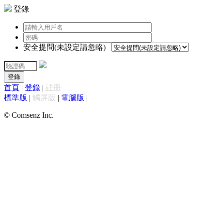
登錄
安全提問(未設定請忽略)
登錄
首頁
|
登錄
|
註冊
標準版
|
觸屏版
|
電腦版
|
© Comsenz Inc.