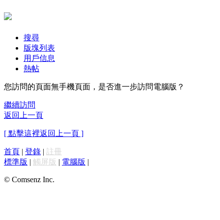
搜尋
版塊列表
用戶信息
熱帖
您訪問的頁面無手機頁面，是否進一步訪問電腦版？
繼續訪問
返回上一頁
[ 點擊這裡返回上一頁 ]
首頁
|
登錄
|
註冊
標準版
|
觸屏版
|
電腦版
|
© Comsenz Inc.