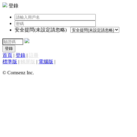
登錄
安全提問(未設定請忽略)
登錄
首頁
|
登錄
|
註冊
標準版
|
觸屏版
|
電腦版
|
© Comsenz Inc.