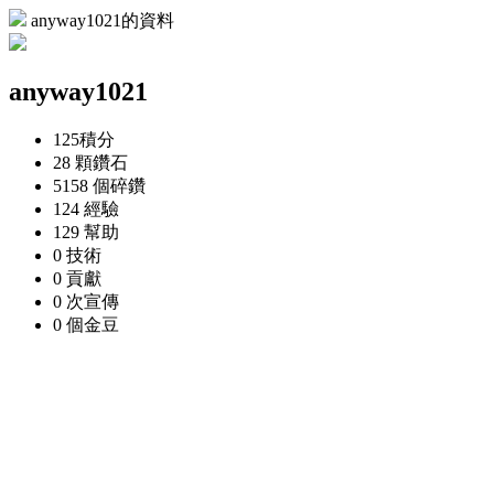
anyway1021的資料
anyway1021
125
積分
28 顆
鑽石
5158 個
碎鑽
124
經驗
129
幫助
0
技術
0
貢獻
0 次
宣傳
0 個
金豆