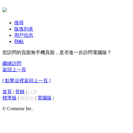
搜尋
版塊列表
用戶信息
熱帖
您訪問的頁面無手機頁面，是否進一步訪問電腦版？
繼續訪問
返回上一頁
[ 點擊這裡返回上一頁 ]
首頁
|
登錄
|
註冊
標準版
|
觸屏版
|
電腦版
|
© Comsenz Inc.