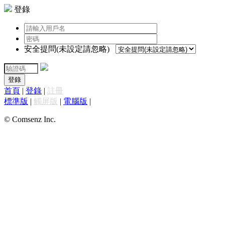
登錄
安全提問(未設定請忽略)
登錄
首頁
|
登錄
|
註冊
標準版
|
觸屏版
|
電腦版
|
© Comsenz Inc.