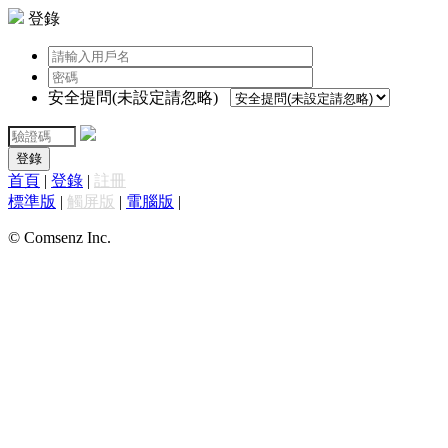
登錄
安全提問(未設定請忽略)
登錄
首頁
|
登錄
|
註冊
標準版
|
觸屏版
|
電腦版
|
© Comsenz Inc.