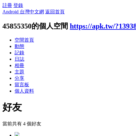
註冊
登錄
Android 台灣中文網
返回首頁
45855350的個人空間
https://apk.tw/?1393
空間首頁
動態
記錄
日誌
相冊
主題
分享
留言板
個人資料
好友
當前共有
4
個好友