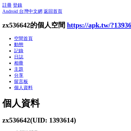
註冊
登錄
Android 台灣中文網
返回首頁
zx536642的個人空間
https://apk.tw/?1393
空間首頁
動態
記錄
日誌
相冊
主題
分享
留言板
個人資料
個人資料
zx536642
(UID: 1393614)