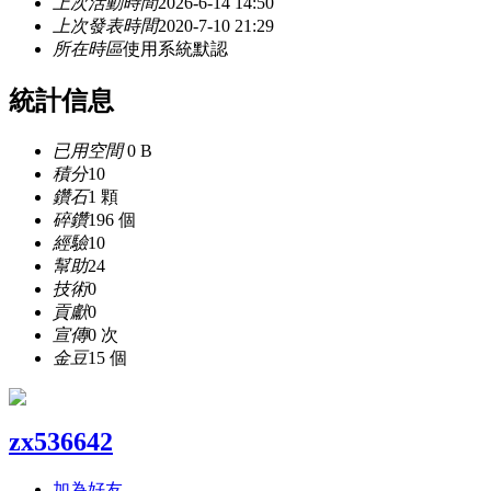
上次活動時間
2026-6-14 14:50
上次發表時間
2020-7-10 21:29
所在時區
使用系統默認
統計信息
已用空間
0 B
積分
10
鑽石
1 顆
碎鑽
196 個
經驗
10
幫助
24
技術
0
貢獻
0
宣傳
0 次
金豆
15 個
zx536642
加為好友