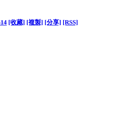
614
[收藏]
[複製]
[分享]
[RSS]