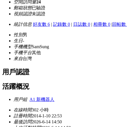
空間訪問量
24
郵箱狀態
已驗證
視頻認證
未認證
統計信息
好友數 6
|
記錄數 0
|
日誌數 0
|
相冊數 0
|
回帖數 
性別
男
生日
-
手機機型
SamSung
手機平台
其他
來自
台灣
用戶認證
活躍概況
用戶組
A1 新機器人
在線時間
302 小時
註冊時間
2014-1-10 22:53
最後訪問
2026-6-14 14:50