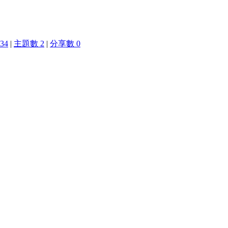
34
|
主題數 2
|
分享數 0