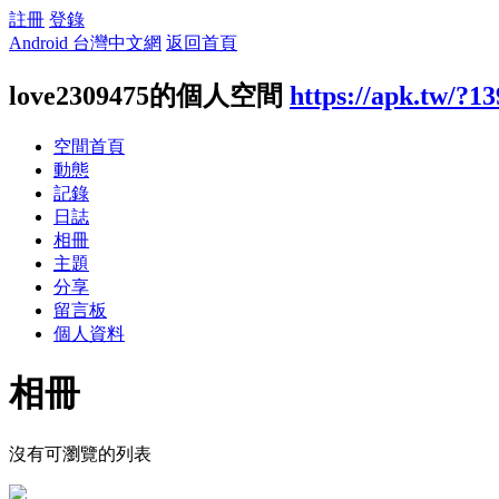
註冊
登錄
Android 台灣中文網
返回首頁
love2309475的個人空間
https://apk.tw/?1
空間首頁
動態
記錄
日誌
相冊
主題
分享
留言板
個人資料
相冊
沒有可瀏覽的列表