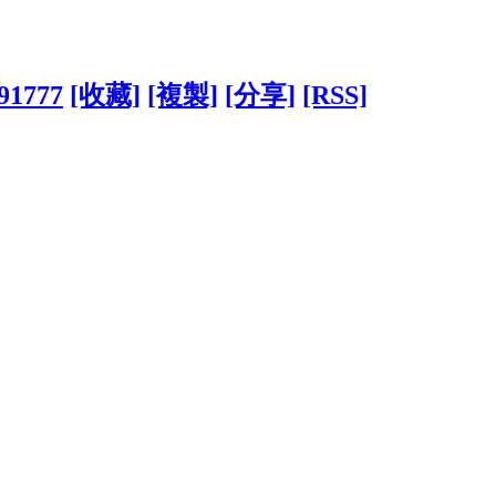
391777
[收藏]
[複製]
[分享]
[RSS]