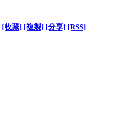
[收藏]
[複製]
[分享]
[RSS]