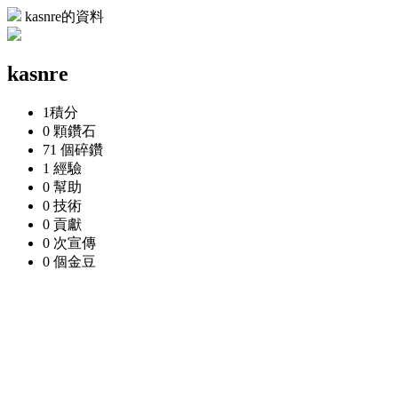
kasnre的資料
kasnre
1
積分
0 顆
鑽石
71 個
碎鑽
1
經驗
0
幫助
0
技術
0
貢獻
0 次
宣傳
0 個
金豆