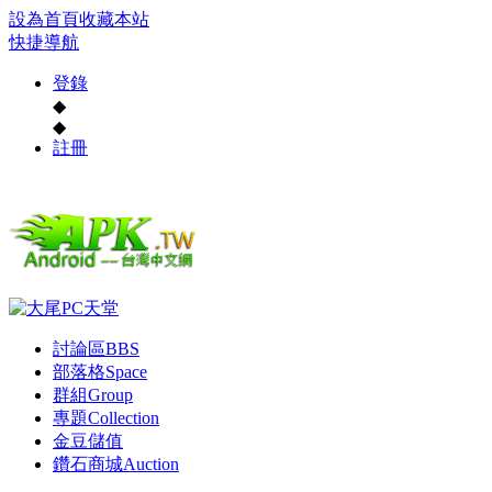
設為首頁
收藏本站
快捷導航
登錄
◆
◆
註冊
討論區
BBS
部落格
Space
群組
Group
專題
Collection
金豆儲值
鑽石商城
Auction