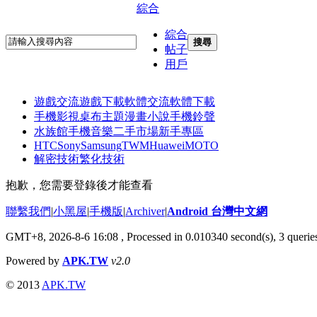
綜合
綜合
搜尋
帖子
用戶
遊戲交流
遊戲下載
軟體交流
軟體下載
手機影視
桌布主題
漫畫小說
手機鈴聲
水族館
手機音樂
二手市場
新手專區
HTC
Sony
Samsung
TWM
Huawei
MOTO
解密技術
繁化技術
抱歉，您需要登錄後才能查看
聯繫我們
|
小黑屋
|
手機版
|
Archiver
|
Android 台灣中文網
GMT+8, 2026-8-6 16:08
, Processed in 0.010340 second(s), 3 quer
Powered by
APK.TW
v2.0
© 2013
APK.TW