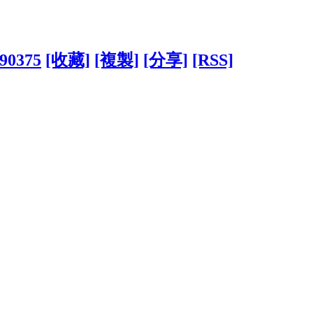
390375
[收藏]
[複製]
[分享]
[RSS]